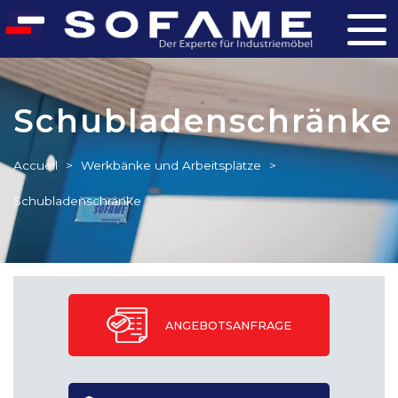
Schubladenschränke
Accueil
>
Werkbänke und Arbeitsplätze
>
Schubladenschränke
ANGEBOTSANFRAGE