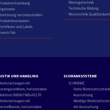
Montagetechnik
Produktentwicklung
Technische Bildung
Ergonomie
Messtechnik Qualitätskont
Einrichtung von industriellen
Produktionsräumen
Zertifikate und Labels
French Fab
ISTIK UND HANDLING
SCHRANKSYSTEME
Werkstattwagen mit
SCHRÄNKE
voreingestelltem, horizontalem
Hohe Werkstattschränk
Hubtisch B650xT665xH1170
Ausstattung
Werkstattwagen mit
Niedrige Werkstattsch
verstellbarem, horizontalem
mit Ausstattung