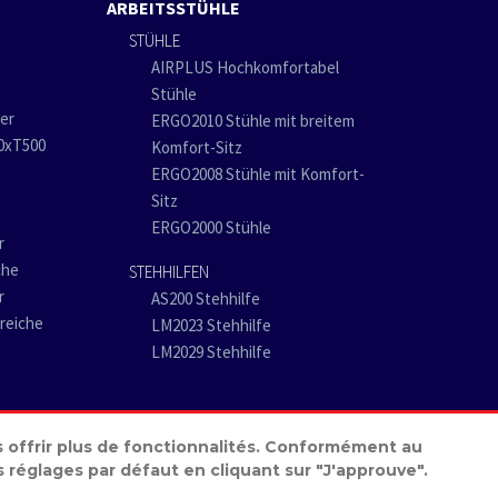
ARBEITSSTÜHLE
STÜHLE
AIRPLUS Hochkomfortabel
Stühle
er
ERGO2010 Stühle mit breitem
00xT500
Komfort-Sitz
ERGO2008 Stühle mit Komfort-
Sitz
ERGO2000 Stühle
r
che
STEHHILFEN
r
AS200 Stehhilfe
reiche
LM2023 Stehhilfe
LM2029 Stehhilfe
us offrir plus de fonctionnalités. Conformément au
réglages par défaut en cliquant sur "J'approuve".