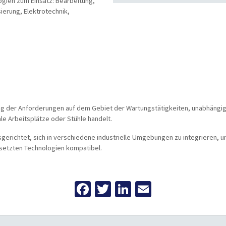
ogien zum Einsatz: Bearbeitung,
sierung, Elektrotechnik,
ng der Anforderungen auf dem Gebiet der Wartungstätigkeiten, unabhängig
 Arbeitsplätze oder Stühle handelt.
richtet, sich in verschiedene industrielle Umgebungen zu integrieren, un
setzten Technologien kompatibel.
Facebook
Twitter
LinkedIn
Email