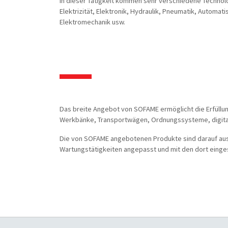
In dieser Tätigkeit kommen sehr verschiedene Technol
Elektrizität, Elektronik, Hydraulik, Pneumatik, Automati
Elektromechanik usw.
Das breite Angebot von SOFAME ermöglicht die Erfüllu
Werkbänke, Transportwägen, Ordnungssysteme, digitale
Die von SOFAME angebotenen Produkte sind darauf ausge
Wartungstätigkeiten angepasst und mit den dort einge