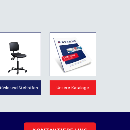
tühle und Stehhilfen
Unsere Kataloge