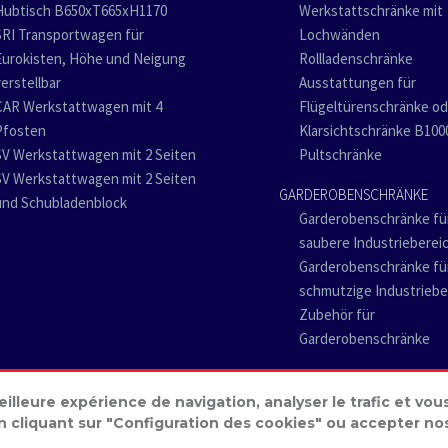
Hubtisch B650xT665xH1170
Werkstattschränke mit
SRI Transportwagen für
Lochwänden
Eurokisten, Höhe und Neigung
Rollladenschränke
verstellbar
Ausstattungen für
CAR Werkstattwagen mit 4
Flügeltürenschränke od
Pfosten
Klarsichtschränke B10
SV Werkstattwagen mit 2 Seiten
Pultschränke
SV Werkstattwagen mit 2 Seiten
GARDEROBENSCHRÄNKE
und Schubladenblock
Garderobenschränke fü
saubere Industrieberei
Garderobenschränke fü
schmutzige Industriebe
Zubehör für
Garderobenschränke
meilleure expérience de navigation, analyser le trafic et vo
cliquant sur "Configuration des cookies" ou accepter nos 