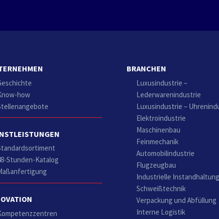
TERNEHMEN
BRANCHEN
Geschichte
Luxusindustrie –
Know-how
Lederwarenindustrie
Stellenangebote
Luxusindustrie – Uhrenind
Elektroindustrie
Maschinenbau
ENSTLEISTUNGEN
Feinmechanik
Standardsortiment
Automobilindustrie
48-Stunden-Katalog
Flugzeugbau
Maßanfertigung
Industrielle Instandhaltun
Schweißtechnik
NOVATION
Verpackung und Abfüllung
Interne Logistik
Kompetenzzentren