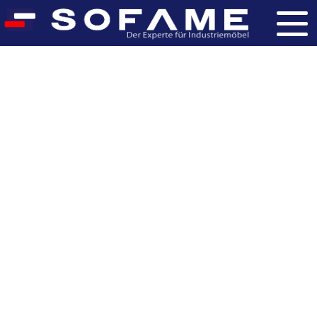
Werkstattwagen
mit
voreingestelltem,
horizontalem
Hubtisch
B650xT665xH1170
Accueil
>
Products
>
Werkzeugträger
>
Katalog