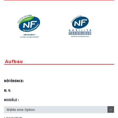
Aufbau
RÉFÉRENCE:
N. V.
MODÈLE :
v