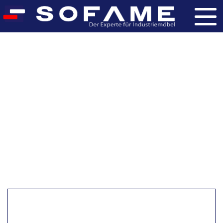
SV Werkstattwagen
mit 2 Seiten
Accueil
>
Products
>
Werkzeugträger
>
Katalog