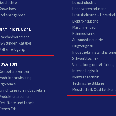
Geschichte
Luxusindustrie –
Know-how
Lederwarenindustrie
Stellenangebote
Luxusindustrie – Uhrenind
Elektroindustrie
Maschinenbau
ENSTLEISTUNGEN
Feinmechanik
Standardsortiment
Automobilindustrie
48-Stunden-Katalog
Flugzeugbau
Maßanfertigung
Industrielle Instandhaltun
Schweißtechnik
NOVATION
Verpackung und Abfüllung
Interne Logistik
Kompetenzzentren
Montagetechnik
Produktentwicklung
Technische Bildung
Ergonomie
Messtechnik Qualitätskont
Einrichtung von industriellen
Produktionsräumen
Zertifikate und Labels
French Fab