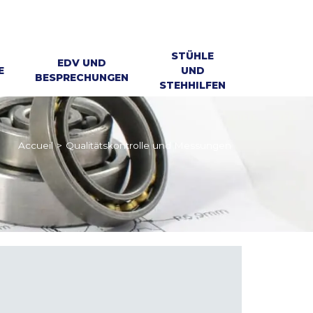
STÜHLE
EDV UND
E
UND
BESPRECHUNGEN
STEHHILFEN
Accueil
>
Qualitätskontrolle und Messungen