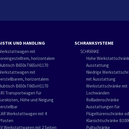
ISTIK UND HANDLING
SCHRANKSYSTEME
Werkstattwagen mit
SCHRÄNKE
voreingestelltem, horizontalem
Hohe Werkstattschränk
Hubtisch B650xT665xH1170
Ausstattung
Werkstattwagen mit
Niedrige Werkstattsch
verstellbarem, horizontalem
mit Ausstattung
Hubtisch B650xT665xH1170
Werkstattschränke mit
SRI Transportwagen für
Lochwänden
Eurokisten, Höhe und Neigung
Rollladenschränke
verstellbar
Ausstattungen für
CAR Werkstattwagen mit 4
Flügeltürenschränke od
Pfosten
Klarsichtschränke B10
SV Werkstattwagen mit 2 Seiten
Pultschränke