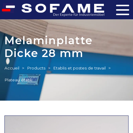
Melaminplatte
Dicke 28 mm
Accueil
>
Products
>
Etablis et postes de travail
>
Plateau établi