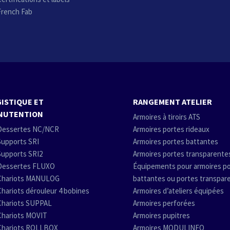
French Fab
ISTIQUE ET
RANGEMENT ATELIER
NUTENTION
Armoires à tiroirs ATS
Dessertes NC/NCR
Armoires portes rideaux
Supports SRI
Armoires portes battantes
Supports SRI2
Armoires portes transparente
Dessertes FLUXO
Équipements pour armoires p
Chariots MANULOG
battantes ou portes transpar
Chariots dérouleur 4 bobines
Armoires d’ateliers équipées
Chariots SUPPAL
Armoires perforées
Chariots MOVIT
Armoires pupitres
Chariots ROLLBOX
Armoires MODULINFO