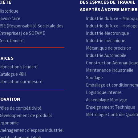
CIÉTÉ
DES ESPACES DE TRAVAIL
ADAPTÉS À VOTRE METIER
Historique
avoir-faire
Industrie du luxe – Maroqui
RSE (Responsabilité Sociétale des
Industrie du luxe – Horloge
Entreprises) de SOFAME
Industrie électronique
Recrutement
Industrie mécanique
Mécanique de précision
Industrie Automobile
RVICES
Construction Aéronautiqu
Fabrication standard
Maintenance industrielle
Catalogue 48H
Soudage
Fabrication sur-mesure
Emballage et conditionne
Logistique interne
NOVATION
Assemblage Montage
Enseignement Technique
Pôles de compétitivité
Métrologie Contrôle Qualit
Développement de produits
Ergonomie
Aménagement d’espace industriel
ertifications et labels