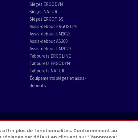
Sièges ERGODYN
Sièges NATUR
Sièges ERGOTISS
Assis-debout ERGOSLIM
Assis-debout LM2023
Assis-debout AS200
Assis-debout LM2029
Tabourets ERGOLINE
Tabourets ERGODYN
Tabourets NATUR
Équipements sièges et assis-
debouts
mentions légales
us offrir plus de fonctionnalités. Conformément au
réglages par défaut en cliquant sur "J'approuve".