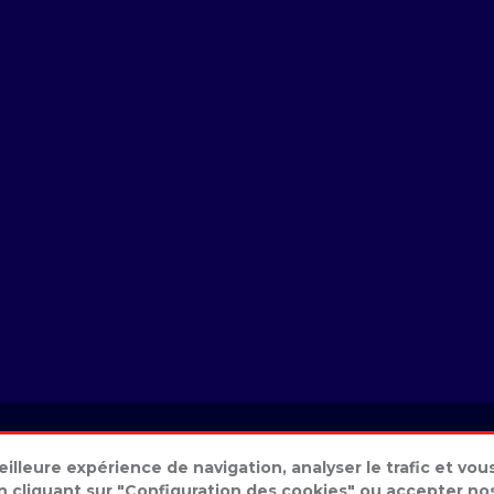
its réservés - Sofame - Réalisation Wiboo -
Politique de confidentialité & 
meilleure expérience de navigation, analyser le trafic et vo
cliquant sur "Configuration des cookies" ou accepter nos 