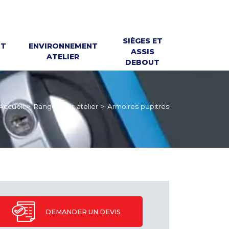
SIÈGES ET
NT
ENVIRONNEMENT
ASSIS
ATELIER
DEBOUT
Accueil
>
Rangement atelier
>
Armoires pupitres
DEMANDER UN DEVIS