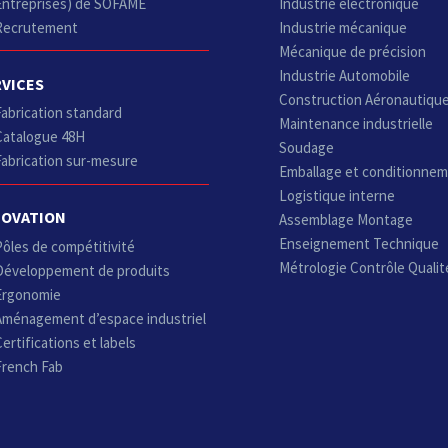
Entreprises) de SOFAME
Industrie électronique
Recrutement
Industrie mécanique
Mécanique de précision
Industrie Automobile
RVICES
Construction Aéronautiqu
Fabrication standard
Maintenance industrielle
Catalogue 48H
Soudage
Fabrication sur-mesure
Emballage et conditionne
Logistique interne
NOVATION
Assemblage Montage
Enseignement Technique
Pôles de compétitivité
Métrologie Contrôle Qualit
Développement de produits
Ergonomie
Aménagement d’espace industriel
ertifications et labels
French Fab