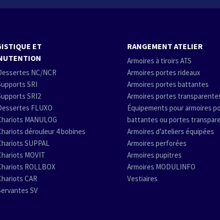
ISTIQUE ET
RANGEMENT ATELIER
NUTENTION
Armoires à tiroirs ATS
Dessertes NC/NCR
Armoires portes rideaux
Supports SRI
Armoires portes battantes
Supports SRI2
Armoires portes transparente
Dessertes FLUXO
Équipements pour armoires p
Chariots MANULOG
battantes ou portes transpar
Chariots dérouleur 4 bobines
Armoires d’ateliers équipées
Chariots SUPPAL
Armoires perforées
Chariots MOVIT
Armoires pupitres
Chariots ROLLBOX
Armoires MODULINFO
Chariots CAR
Vestiaires
Servantes SV