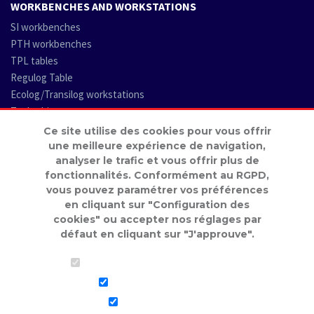
WORKBENCHES AND WORKSTATIONS
SI workbenches
PTH workbenches
TPL tables
Regulog Table
Ecolog/Transilog workstations
Tool cabinets
Worktops
Ce site utilise des cookies pour vous offrir
une meilleure expérience de navigation,
LOGISTICS AND HANDLING
analyser le trafic et vous offrir plus de
fonctionnalités. Conformément au RGPD,
vous pouvez paramétrer vos préférences
WORKSHOP STORAGE
en cliquant sur "Configuration des
cookies" ou accepter nos réglages par
WORKSHOP ENVIRONMENT
défaut en cliquant sur "J'approuve".
CHAIRS
Nécessaires au fonctionnement
Statistiques de trafic
Réseaux sociaux